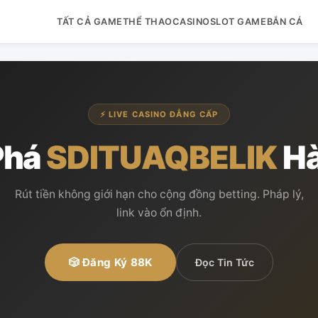
TẤT CẢ GAME
THỂ THAO
CASINO
SLOT GAME
BẮN CÁ
⚡ LIVE CASINO ĐẲNG CẤP
Phá
SDITUAQBELIK
Hà
Rút tiền không giới hạn cho cộng đồng betting. Pháp lý,
link vào ổn định.
🎲 Đăng Ký 88K
Đọc Tin Tức