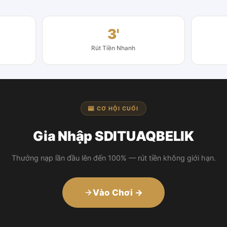
3'
Rút Tiền Nhanh
🎰 CƠ HỘI CUỐI
Gia Nhập SDITUAQBELIK
Thưởng nạp lần đầu lên đến 100% — rút tiền không giới hạn.
Vào Chơi →