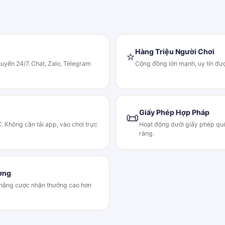
Hàng Triệu Người Chơi
⭐
tuyến 24/7. Chat, Zalo, Telegram
Cộng đồng lớn mạnh, uy tín đư
Giấy Phép Hợp Pháp
📜
. Không cần tải app, vào chơi trực
Hoạt động dưới giấy phép quố
ràng.
ờng
 thắng cược nhận thưởng cao hơn