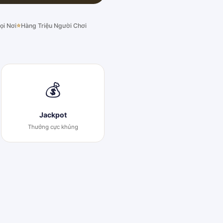
ọi Nơi
⭐
Hàng Triệu Người Chơi
💰
Jackpot
Thưởng cực khủng