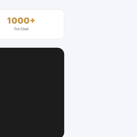
1000+
Trò Chơi