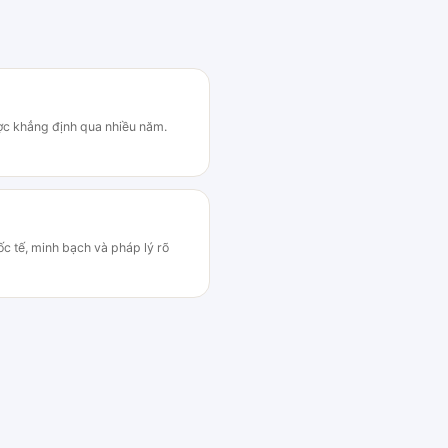
ợc khẳng định qua nhiều năm.
c tế, minh bạch và pháp lý rõ