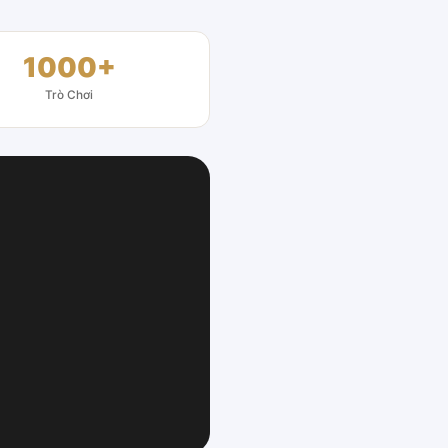
1000+
Trò Chơi