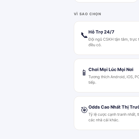
VÌ SAO CHỌN
Hỗ Trợ 24/7
📞
Đội ngũ CSKH tận tâm, trực 
đều có.
Chơi Mọi Lúc Mọi Nơi
📱
Tương thích Android, iOS, PC
tiếp.
Odds Cao Nhất Thị Trư
🎯
Tỷ lệ cược cạnh tranh nhất,
các nhà cái khác.