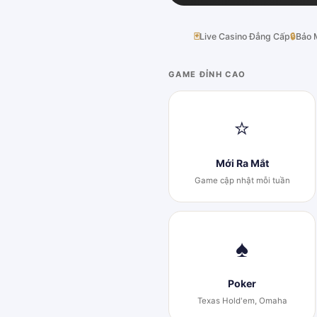
🃏
Live Casino Đẳng Cấp
🔒
Bảo 
GAME ĐỈNH CAO
⭐
Mới Ra Mắt
Game cập nhật mỗi tuần
♠
Poker
Texas Hold'em, Omaha