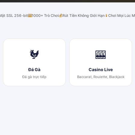
Mật SSL 256-bit
🎰
1000+ Trò Chơi
💰
Rút Tiền Không Giới Hạn
📱
Chơi Mọi Lúc M
🐓
🎰
Đá Gà
Casino Live
Đá gà trực tiếp
Baccarat, Roulette, Blackjack