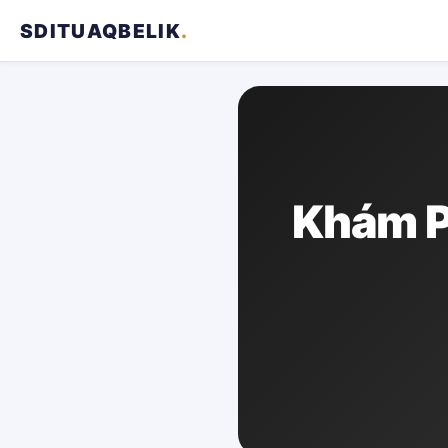
SDITUAQBELIK
.
Khám 