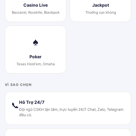
Casino Live
Jackpot
Baccarat, Roulette, Blackjack
Thưởng cực khủng
♠
Poker
Texas Hold'em, Omaha
VÌ SAO CHỌN
Hỗ Trợ 24/7
📞
Đội ngũ CSKH tận tâm, trực tuyến 24/7. Chat, Zalo, Telegram
đều có.