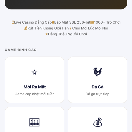
🃏
Live Casino Đẳng Cấp
🔒
Bảo Mật SSL 256-bit
🎰
1000+ Trò Chơi
💰
Rút Tiền Không Giới Hạn
📱
Chơi Mọi Lúc Mọi Nơi
⭐
Hàng Triệu Người Chơi
GAME ĐỈNH CAO
⭐
🐓
Mới Ra Mắt
Đá Gà
Game cập nhật mỗi tuần
Đá gà trực tiếp
🎰
💰