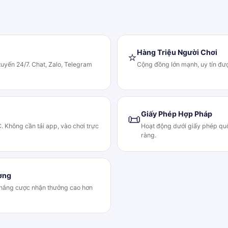
Hàng Triệu Người Chơi
⭐
tuyến 24/7. Chat, Zalo, Telegram
Cộng đồng lớn mạnh, uy tín đư
Giấy Phép Hợp Pháp
📜
. Không cần tải app, vào chơi trực
Hoạt động dưới giấy phép quố
ràng.
ờng
 thắng cược nhận thưởng cao hơn