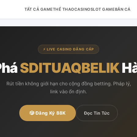
TẤT CẢ GAME
THỂ THAO
CASINO
SLOT GAME
BẮN CÁ
⚡ LIVE CASINO ĐẲNG CẤP
Phá
SDITUAQBELIK
Hà
Rút tiền không giới hạn cho cộng đồng betting. Pháp lý,
link vào ổn định.
🎲 Đăng Ký 88K
Đọc Tin Tức