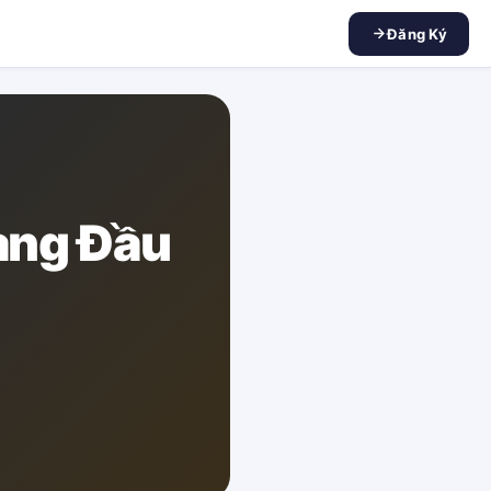
Đăng Ký
ng Đầu