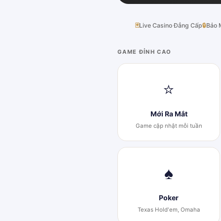
🃏
Live Casino Đẳng Cấp
🔒
Bảo 
GAME ĐỈNH CAO
⭐
Mới Ra Mắt
Game cập nhật mỗi tuần
♠
Poker
Texas Hold'em, Omaha