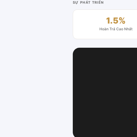
SỰ PHÁT TRIỂN
1.5%
Hoàn Trả Cao Nhất