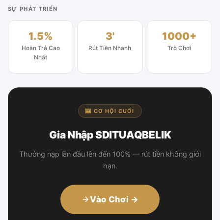
SỰ PHÁT TRIỂN
1.5%
3'
1000+
Hoàn Trả Cao
Rút Tiền Nhanh
Trò Chơi
Nhất
🎰 CƠ HỘI CUỐI
Gia Nhập SDITUAQBELIK
Thưởng nạp lần đầu lên đến 100% — rút tiền không giới
hạn.
Vào Chơi →