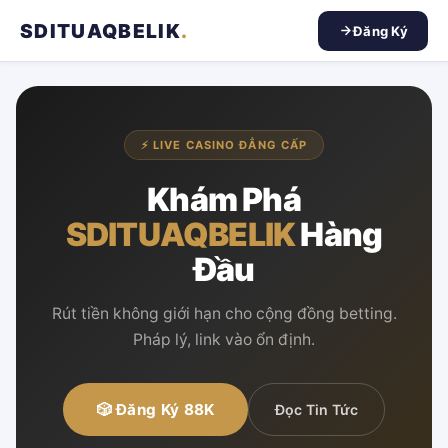
SDITUAQBELIK
.
Đăng Ký
⚡ LIVE CASINO ĐẲNG CẤP
Khám Phá
SDITUAQBELIK
Hàng
Đầu
Rút tiền không giới hạn cho cộng đồng betting.
Pháp lý, link vào ổn định.
🎲 Đăng Ký 88K
Đọc Tin Tức