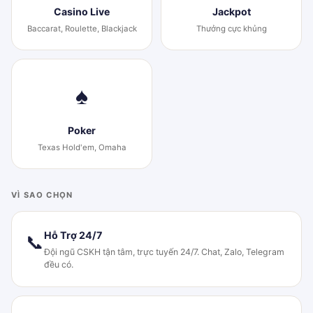
Casino Live
Jackpot
Baccarat, Roulette, Blackjack
Thưởng cực khủng
♠
Poker
Texas Hold'em, Omaha
VÌ SAO CHỌN
Hỗ Trợ 24/7
📞
Đội ngũ CSKH tận tâm, trực tuyến 24/7. Chat, Zalo, Telegram
đều có.