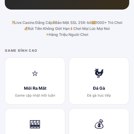
🃏
Live Casino Đẳng Cấp
🔒
Bảo Mật SSL 256-bit
🎰
1000+ Trò Chơi
💰
Rút Tiền Không Giới Hạn
📱
Chơi Mọi Lúc Mọi Nơi
⭐
Hàng Triệu Người Chơi
GAME ĐỈNH CAO
⭐
🐓
Mới Ra Mắt
Đá Gà
Game cập nhật mỗi tuần
Đá gà trực tiếp
🎰
💰