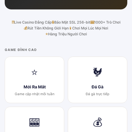
🃏
Live Casino Đẳng Cấp
🔒
Bảo Mật SSL 256-bit
🎰
1000+ Trò Chơi
💰
Rút Tiền Không Giới Hạn
📱
Chơi Mọi Lúc Mọi Nơi
⭐
Hàng Triệu Người Chơi
GAME ĐỈNH CAO
⭐
🐓
Mới Ra Mắt
Đá Gà
Game cập nhật mỗi tuần
Đá gà trực tiếp
🎰
💰