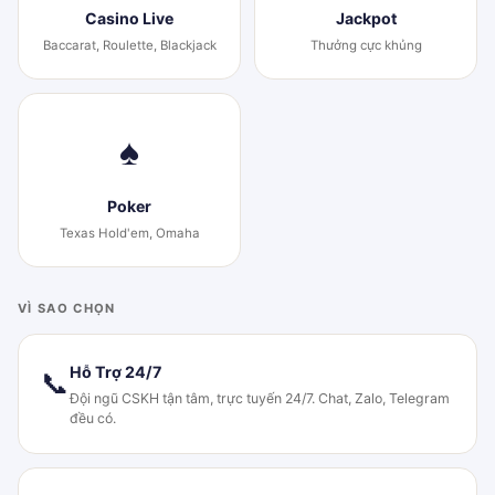
Casino Live
Jackpot
Baccarat, Roulette, Blackjack
Thưởng cực khủng
♠
Poker
Texas Hold'em, Omaha
VÌ SAO CHỌN
Hỗ Trợ 24/7
📞
Đội ngũ CSKH tận tâm, trực tuyến 24/7. Chat, Zalo, Telegram
đều có.