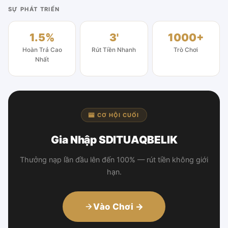
SỰ PHÁT TRIỂN
1.5%
3'
1000+
Hoàn Trả Cao
Rút Tiền Nhanh
Trò Chơi
Nhất
🎰 CƠ HỘI CUỐI
Gia Nhập SDITUAQBELIK
Thưởng nạp lần đầu lên đến 100% — rút tiền không giới
hạn.
Vào Chơi →