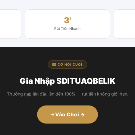
3'
Rút Tiền Nhanh
🎰 CƠ HỘI CUỐI
Gia Nhập SDITUAQBELIK
Thưởng nạp lần đầu lên đến 100% — rút tiền không giới hạn.
Vào Chơi →