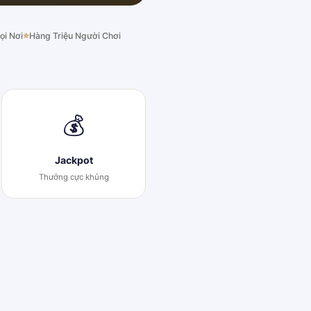
ọi Nơi
⭐
Hàng Triệu Người Chơi
💰
Jackpot
Thưởng cực khủng