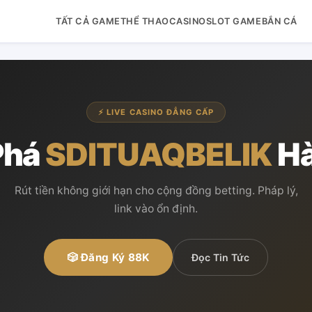
TẤT CẢ GAME
THỂ THAO
CASINO
SLOT GAME
BẮN CÁ
⚡ LIVE CASINO ĐẲNG CẤP
Phá
SDITUAQBELIK
Hà
Rút tiền không giới hạn cho cộng đồng betting. Pháp lý,
link vào ổn định.
🎲 Đăng Ký 88K
Đọc Tin Tức