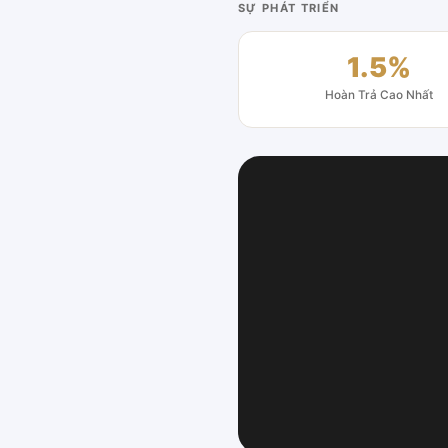
SỰ PHÁT TRIỂN
1.5%
Hoàn Trả Cao Nhất