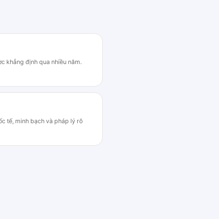
ợc khẳng định qua nhiều năm.
c tế, minh bạch và pháp lý rõ