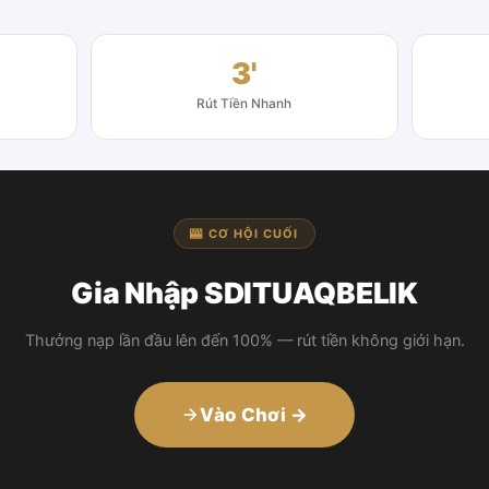
3'
Rút Tiền Nhanh
🎰 CƠ HỘI CUỐI
Gia Nhập SDITUAQBELIK
Thưởng nạp lần đầu lên đến 100% — rút tiền không giới hạn.
Vào Chơi →