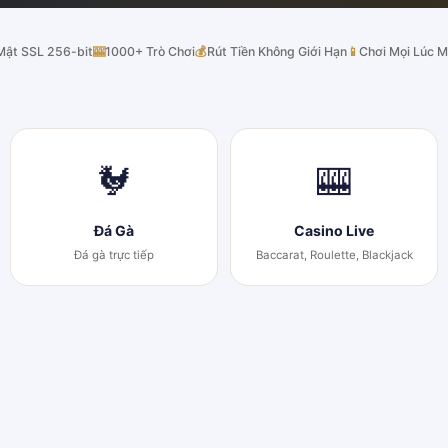
Mật SSL 256-bit
🎰
1000+ Trò Chơi
💰
Rút Tiền Không Giới Hạn
📱
Chơi Mọi Lúc M
🐓
🎰
Đá Gà
Casino Live
Đá gà trực tiếp
Baccarat, Roulette, Blackjack