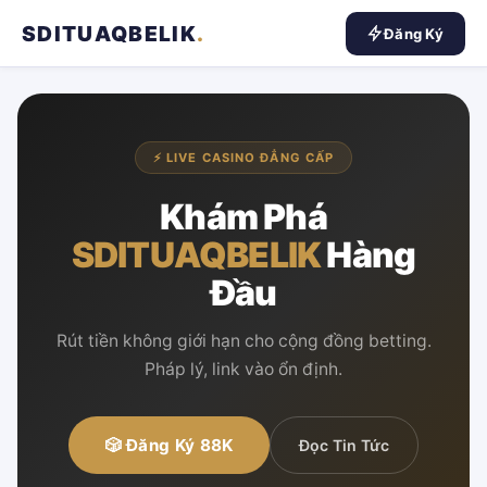
SDITUAQBELIK
.
Đăng Ký
⚡ LIVE CASINO ĐẲNG CẤP
Khám Phá
SDITUAQBELIK
Hàng
Đầu
Rút tiền không giới hạn cho cộng đồng betting.
Pháp lý, link vào ổn định.
🎲 Đăng Ký 88K
Đọc Tin Tức