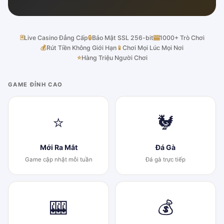
🃏
Live Casino Đẳng Cấp
🔒
Bảo Mật SSL 256-bit
🎰
1000+ Trò Chơi
💰
Rút Tiền Không Giới Hạn
📱
Chơi Mọi Lúc Mọi Nơi
⭐
Hàng Triệu Người Chơi
GAME ĐỈNH CAO
⭐
🐓
Mới Ra Mắt
Đá Gà
Game cập nhật mỗi tuần
Đá gà trực tiếp
🎰
💰