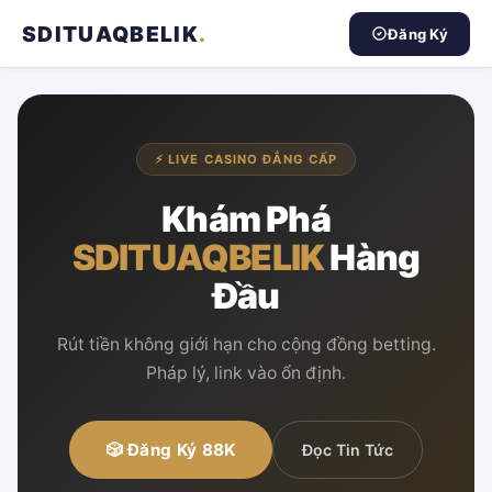
SDITUAQBELIK
.
Đăng Ký
⚡ LIVE CASINO ĐẲNG CẤP
Khám Phá
SDITUAQBELIK
Hàng
Đầu
Rút tiền không giới hạn cho cộng đồng betting.
Pháp lý, link vào ổn định.
🎲 Đăng Ký 88K
Đọc Tin Tức