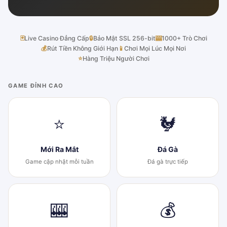
🃏
Live Casino Đẳng Cấp
🔒
Bảo Mật SSL 256-bit
🎰
1000+ Trò Chơi
💰
Rút Tiền Không Giới Hạn
📱
Chơi Mọi Lúc Mọi Nơi
⭐
Hàng Triệu Người Chơi
GAME ĐỈNH CAO
⭐
🐓
Mới Ra Mắt
Đá Gà
Game cập nhật mỗi tuần
Đá gà trực tiếp
🎰
💰