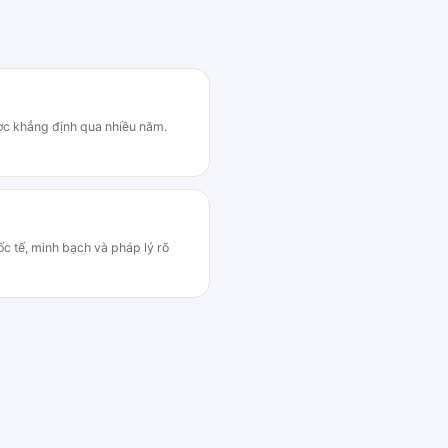
ợc khẳng định qua nhiều năm.
c tế, minh bạch và pháp lý rõ