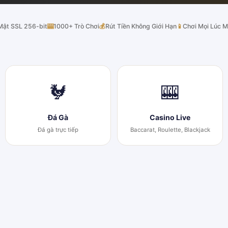
Mật SSL 256-bit
🎰
1000+ Trò Chơi
💰
Rút Tiền Không Giới Hạn
📱
Chơi Mọi Lúc M
🐓
🎰
Đá Gà
Casino Live
Đá gà trực tiếp
Baccarat, Roulette, Blackjack