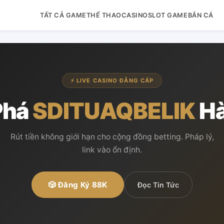
TẤT CẢ GAME
THỂ THAO
CASINO
SLOT GAME
BẮN CÁ
⚡ LIVE CASINO ĐẲNG CẤP
Phá
SDITUAQBELIK
Hà
Rút tiền không giới hạn cho cộng đồng betting. Pháp lý,
link vào ổn định.
🎲 Đăng Ký 88K
Đọc Tin Tức