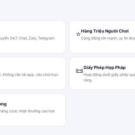
Hàng Triệu Người Chơi
⭐
tuyến 24/7. Chat, Zalo, Telegram
Cộng đồng lớn mạnh, uy tín đư
Giấy Phép Hợp Pháp
📜
. Không cần tải app, vào chơi trực
Hoạt động dưới giấy phép quố
ràng.
ờng
 thắng cược nhận thưởng cao hơn