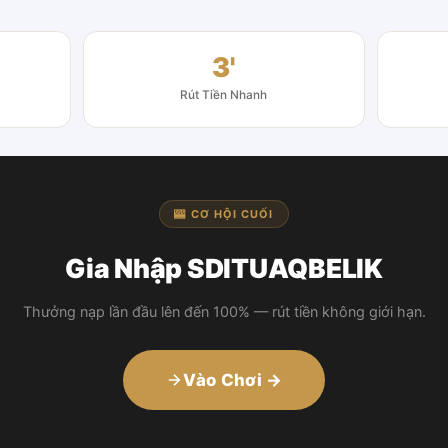
3'
Rút Tiền Nhanh
🎰 CƠ HỘI CUỐI
Gia Nhập SDITUAQBELIK
Thưởng nạp lần đầu lên đến 100% — rút tiền không giới hạn.
Vào Chơi →