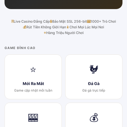
🃏
Live Casino Đẳng Cấp
🔒
Bảo Mật SSL 256-bit
🎰
1000+ Trò Chơi
💰
Rút Tiền Không Giới Hạn
📱
Chơi Mọi Lúc Mọi Nơi
⭐
Hàng Triệu Người Chơi
GAME ĐỈNH CAO
⭐
🐓
Mới Ra Mắt
Đá Gà
Game cập nhật mỗi tuần
Đá gà trực tiếp
🎰
💰