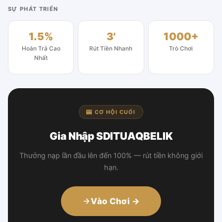
SỰ PHÁT TRIỂN
1.5%
3'
1000+
Hoàn Trả Cao
Rút Tiền Nhanh
Trò Chơi
Nhất
🎰 CƠ HỘI CUỐI
Gia Nhập SDITUAQBELIK
Thưởng nạp lần đầu lên đến 100% — rút tiền không giới
hạn.
Vào Chơi →