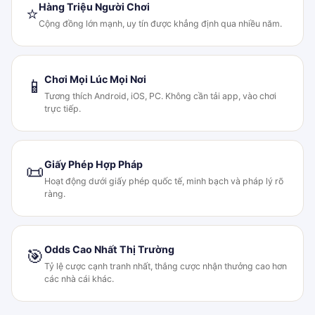
Hàng Triệu Người Chơi
⭐
Cộng đồng lớn mạnh, uy tín được khẳng định qua nhiều năm.
Chơi Mọi Lúc Mọi Nơi
📱
Tương thích Android, iOS, PC. Không cần tải app, vào chơi
trực tiếp.
Giấy Phép Hợp Pháp
📜
Hoạt động dưới giấy phép quốc tế, minh bạch và pháp lý rõ
ràng.
Odds Cao Nhất Thị Trường
🎯
Tỷ lệ cược cạnh tranh nhất, thắng cược nhận thưởng cao hơn
các nhà cái khác.