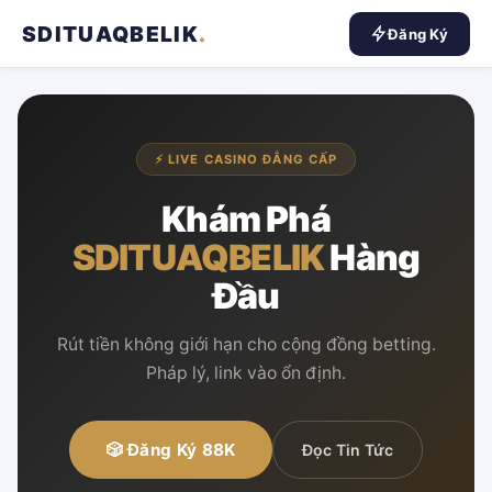
SDITUAQBELIK
.
Đăng Ký
⚡ LIVE CASINO ĐẲNG CẤP
Khám Phá
SDITUAQBELIK
Hàng
Đầu
Rút tiền không giới hạn cho cộng đồng betting.
Pháp lý, link vào ổn định.
🎲 Đăng Ký 88K
Đọc Tin Tức