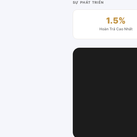
SỰ PHÁT TRIỂN
1.5%
Hoàn Trả Cao Nhất