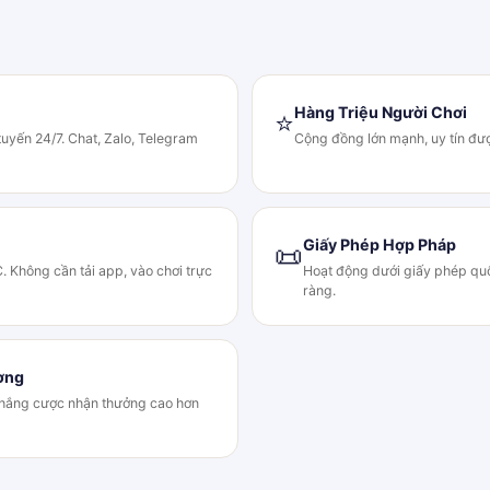
Hàng Triệu Người Chơi
⭐
tuyến 24/7. Chat, Zalo, Telegram
Cộng đồng lớn mạnh, uy tín đư
Giấy Phép Hợp Pháp
📜
. Không cần tải app, vào chơi trực
Hoạt động dưới giấy phép quố
ràng.
ờng
 thắng cược nhận thưởng cao hơn