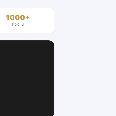
1000+
Trò Chơi