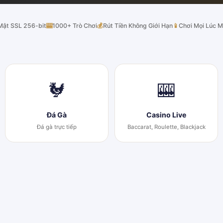
Mật SSL 256-bit
🎰
1000+ Trò Chơi
💰
Rút Tiền Không Giới Hạn
📱
Chơi Mọi Lúc M
🐓
🎰
Đá Gà
Casino Live
Đá gà trực tiếp
Baccarat, Roulette, Blackjack