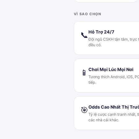
VÌ SAO CHỌN
Hỗ Trợ 24/7
📞
Đội ngũ CSKH tận tâm, trực 
đều có.
Chơi Mọi Lúc Mọi Nơi
📱
Tương thích Android, iOS, PC
tiếp.
Odds Cao Nhất Thị Trư
🎯
Tỷ lệ cược cạnh tranh nhất,
các nhà cái khác.