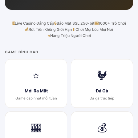
🃏
Live Casino Đẳng Cấp
🔒
Bảo Mật SSL 256-bit
🎰
1000+ Trò Chơi
💰
Rút Tiền Không Giới Hạn
📱
Chơi Mọi Lúc Mọi Nơi
⭐
Hàng Triệu Người Chơi
GAME ĐỈNH CAO
⭐
🐓
Mới Ra Mắt
Đá Gà
Game cập nhật mỗi tuần
Đá gà trực tiếp
🎰
💰