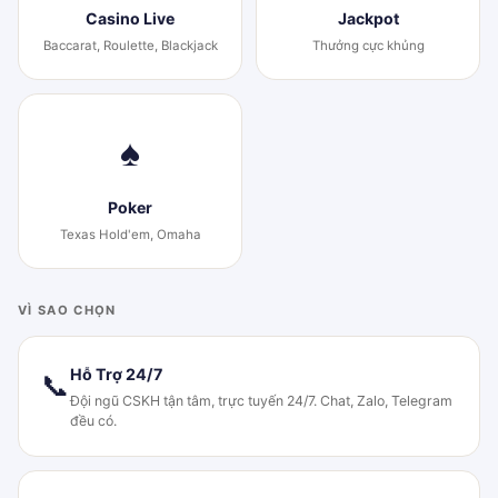
Casino Live
Jackpot
Baccarat, Roulette, Blackjack
Thưởng cực khủng
♠
Poker
Texas Hold'em, Omaha
VÌ SAO CHỌN
Hỗ Trợ 24/7
📞
Đội ngũ CSKH tận tâm, trực tuyến 24/7. Chat, Zalo, Telegram
đều có.