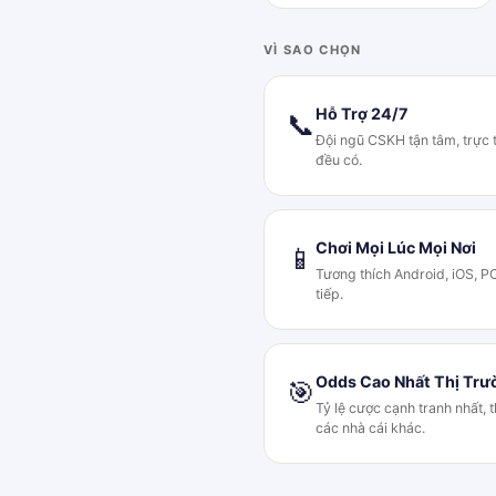
VÌ SAO CHỌN
Hỗ Trợ 24/7
📞
Đội ngũ CSKH tận tâm, trực 
đều có.
Chơi Mọi Lúc Mọi Nơi
📱
Tương thích Android, iOS, PC
tiếp.
Odds Cao Nhất Thị Trư
🎯
Tỷ lệ cược cạnh tranh nhất,
các nhà cái khác.