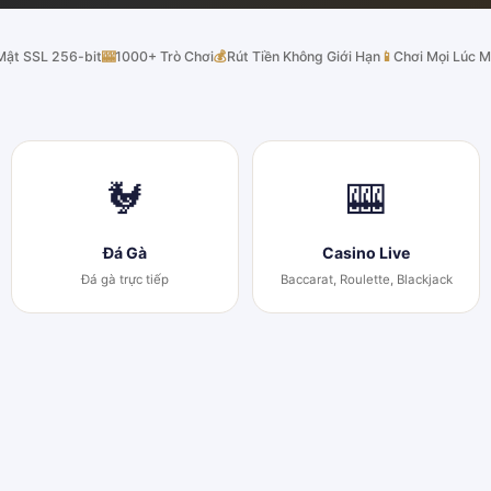
Mật SSL 256-bit
🎰
1000+ Trò Chơi
💰
Rút Tiền Không Giới Hạn
📱
Chơi Mọi Lúc M
🐓
🎰
Đá Gà
Casino Live
Đá gà trực tiếp
Baccarat, Roulette, Blackjack