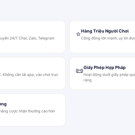
Hàng Triệu Người Chơi
⭐
tuyến 24/7. Chat, Zalo, Telegram
Cộng đồng lớn mạnh, uy tín đư
Giấy Phép Hợp Pháp
📜
. Không cần tải app, vào chơi trực
Hoạt động dưới giấy phép quố
ràng.
ờng
 thắng cược nhận thưởng cao hơn