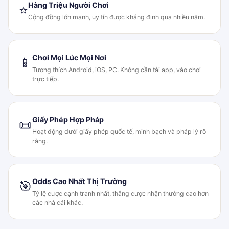
Hàng Triệu Người Chơi
⭐
Cộng đồng lớn mạnh, uy tín được khẳng định qua nhiều năm.
Chơi Mọi Lúc Mọi Nơi
📱
Tương thích Android, iOS, PC. Không cần tải app, vào chơi
trực tiếp.
Giấy Phép Hợp Pháp
📜
Hoạt động dưới giấy phép quốc tế, minh bạch và pháp lý rõ
ràng.
Odds Cao Nhất Thị Trường
🎯
Tỷ lệ cược cạnh tranh nhất, thắng cược nhận thưởng cao hơn
các nhà cái khác.