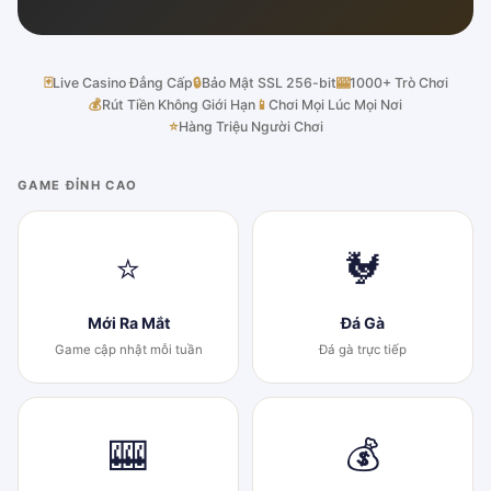
🃏
Live Casino Đẳng Cấp
🔒
Bảo Mật SSL 256-bit
🎰
1000+ Trò Chơi
💰
Rút Tiền Không Giới Hạn
📱
Chơi Mọi Lúc Mọi Nơi
⭐
Hàng Triệu Người Chơi
GAME ĐỈNH CAO
⭐
🐓
Mới Ra Mắt
Đá Gà
Game cập nhật mỗi tuần
Đá gà trực tiếp
🎰
💰