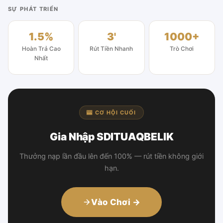
SỰ PHÁT TRIỂN
1.5%
3'
1000+
Hoàn Trả Cao
Rút Tiền Nhanh
Trò Chơi
Nhất
🎰 CƠ HỘI CUỐI
Gia Nhập SDITUAQBELIK
Thưởng nạp lần đầu lên đến 100% — rút tiền không giới
hạn.
Vào Chơi →