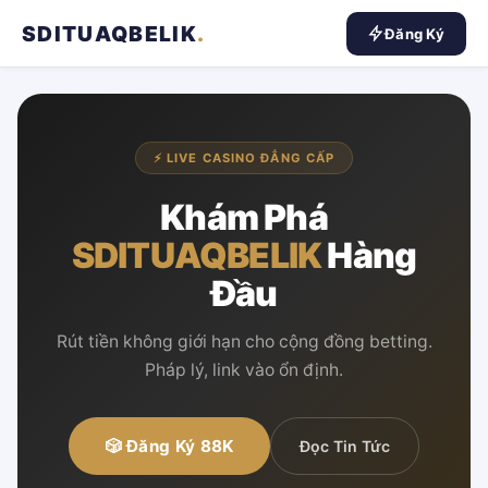
SDITUAQBELIK
.
Đăng Ký
⚡ LIVE CASINO ĐẲNG CẤP
Khám Phá
SDITUAQBELIK
Hàng
Đầu
Rút tiền không giới hạn cho cộng đồng betting.
Pháp lý, link vào ổn định.
🎲 Đăng Ký 88K
Đọc Tin Tức