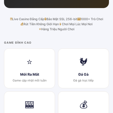
🃏
Live Casino Đẳng Cấp
🔒
Bảo Mật SSL 256-bit
🎰
1000+ Trò Chơi
💰
Rút Tiền Không Giới Hạn
📱
Chơi Mọi Lúc Mọi Nơi
⭐
Hàng Triệu Người Chơi
GAME ĐỈNH CAO
⭐
🐓
Mới Ra Mắt
Đá Gà
Game cập nhật mỗi tuần
Đá gà trực tiếp
🎰
💰