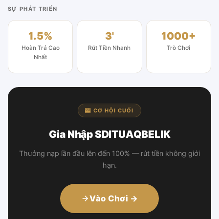
SỰ PHÁT TRIỂN
1.5%
3'
1000+
Hoàn Trả Cao
Rút Tiền Nhanh
Trò Chơi
Nhất
🎰 CƠ HỘI CUỐI
Gia Nhập SDITUAQBELIK
Thưởng nạp lần đầu lên đến 100% — rút tiền không giới
hạn.
Vào Chơi →