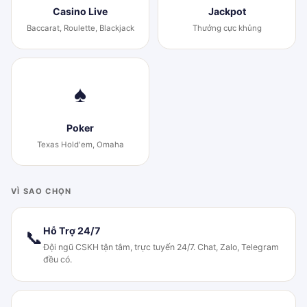
Casino Live
Jackpot
Baccarat, Roulette, Blackjack
Thưởng cực khủng
♠
Poker
Texas Hold'em, Omaha
VÌ SAO CHỌN
Hỗ Trợ 24/7
📞
Đội ngũ CSKH tận tâm, trực tuyến 24/7. Chat, Zalo, Telegram
đều có.