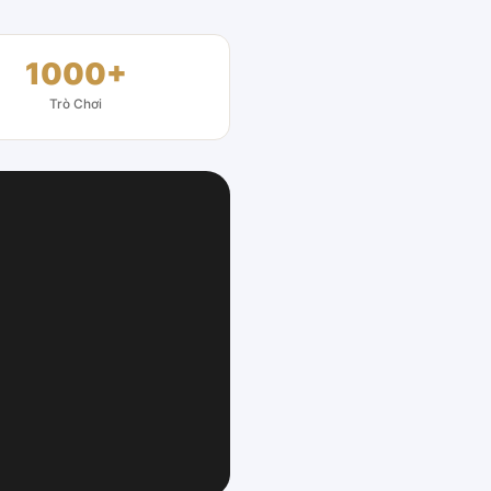
1000+
Trò Chơi