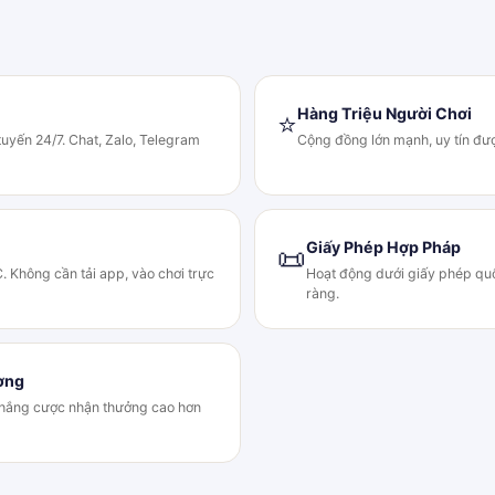
Hàng Triệu Người Chơi
⭐
tuyến 24/7. Chat, Zalo, Telegram
Cộng đồng lớn mạnh, uy tín đư
Giấy Phép Hợp Pháp
📜
. Không cần tải app, vào chơi trực
Hoạt động dưới giấy phép quố
ràng.
ờng
 thắng cược nhận thưởng cao hơn