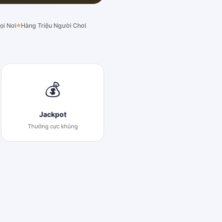
ọi Nơi
⭐
Hàng Triệu Người Chơi
💰
Jackpot
Thưởng cực khủng