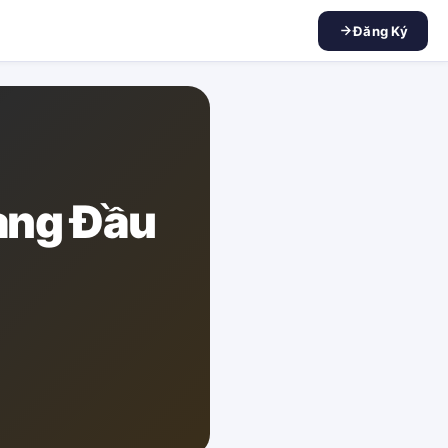
Đăng Ký
ng Đầu