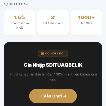
SỰ PHÁT TRIỂN
1.5%
3'
1000+
Hoàn Trả Cao
Rút Tiền Nhanh
Trò Chơi
Nhất
🎰 CƠ HỘI CUỐI
Gia Nhập SDITUAQBELIK
Thưởng nạp lần đầu lên đến 100% — rút tiền không giới
hạn.
Vào Chơi →