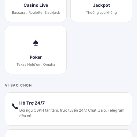
Casino Live
Jackpot
Baccarat, Roulette, Blackjack
Thưởng cực khủng
♠
Poker
Texas Hold'em, Omaha
VÌ SAO CHỌN
Hỗ Trợ 24/7
📞
Đội ngũ CSKH tận tâm, trực tuyến 24/7. Chat, Zalo, Telegram
đều có.