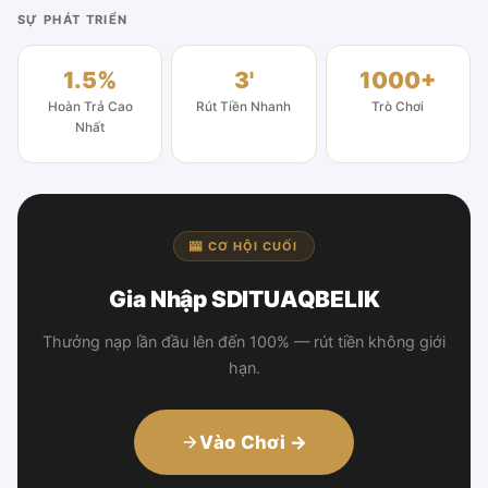
SỰ PHÁT TRIỂN
1.5%
3'
1000+
Hoàn Trả Cao
Rút Tiền Nhanh
Trò Chơi
Nhất
🎰 CƠ HỘI CUỐI
Gia Nhập SDITUAQBELIK
Thưởng nạp lần đầu lên đến 100% — rút tiền không giới
hạn.
Vào Chơi →