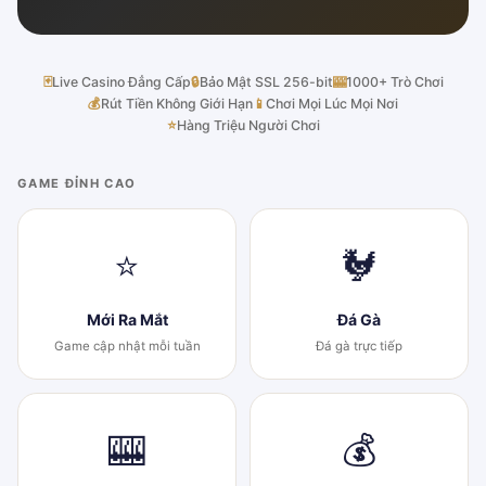
🃏
Live Casino Đẳng Cấp
🔒
Bảo Mật SSL 256-bit
🎰
1000+ Trò Chơi
💰
Rút Tiền Không Giới Hạn
📱
Chơi Mọi Lúc Mọi Nơi
⭐
Hàng Triệu Người Chơi
GAME ĐỈNH CAO
⭐
🐓
Mới Ra Mắt
Đá Gà
Game cập nhật mỗi tuần
Đá gà trực tiếp
🎰
💰