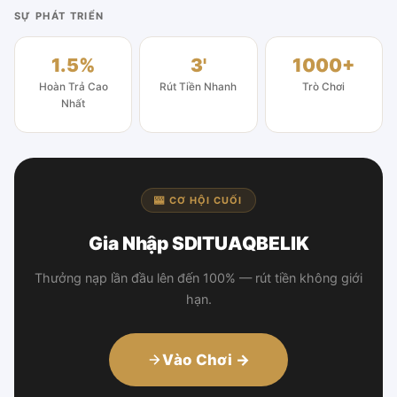
SỰ PHÁT TRIỂN
1.5%
3'
1000+
Hoàn Trả Cao
Rút Tiền Nhanh
Trò Chơi
Nhất
🎰 CƠ HỘI CUỐI
Gia Nhập SDITUAQBELIK
Thưởng nạp lần đầu lên đến 100% — rút tiền không giới
hạn.
Vào Chơi →