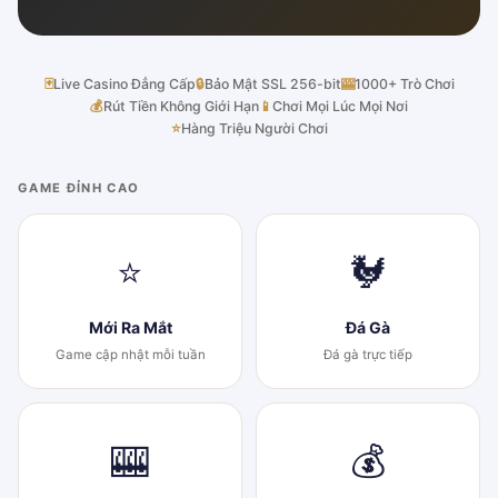
🃏
Live Casino Đẳng Cấp
🔒
Bảo Mật SSL 256-bit
🎰
1000+ Trò Chơi
💰
Rút Tiền Không Giới Hạn
📱
Chơi Mọi Lúc Mọi Nơi
⭐
Hàng Triệu Người Chơi
GAME ĐỈNH CAO
⭐
🐓
Mới Ra Mắt
Đá Gà
Game cập nhật mỗi tuần
Đá gà trực tiếp
🎰
💰