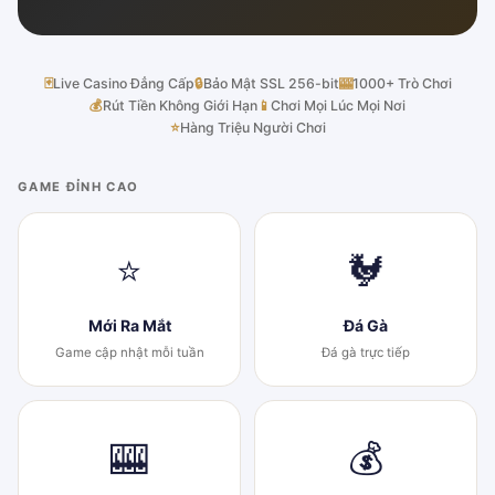
🃏
Live Casino Đẳng Cấp
🔒
Bảo Mật SSL 256-bit
🎰
1000+ Trò Chơi
💰
Rút Tiền Không Giới Hạn
📱
Chơi Mọi Lúc Mọi Nơi
⭐
Hàng Triệu Người Chơi
GAME ĐỈNH CAO
⭐
🐓
Mới Ra Mắt
Đá Gà
Game cập nhật mỗi tuần
Đá gà trực tiếp
🎰
💰