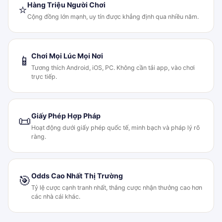
Hàng Triệu Người Chơi
⭐
Cộng đồng lớn mạnh, uy tín được khẳng định qua nhiều năm.
Chơi Mọi Lúc Mọi Nơi
📱
Tương thích Android, iOS, PC. Không cần tải app, vào chơi
trực tiếp.
Giấy Phép Hợp Pháp
📜
Hoạt động dưới giấy phép quốc tế, minh bạch và pháp lý rõ
ràng.
Odds Cao Nhất Thị Trường
🎯
Tỷ lệ cược cạnh tranh nhất, thắng cược nhận thưởng cao hơn
các nhà cái khác.