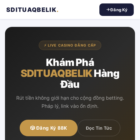
SDITUAQBELIK
.
Đăng Ký
⚡ LIVE CASINO ĐẲNG CẤP
Khám Phá
SDITUAQBELIK
Hàng
Đầu
Rút tiền không giới hạn cho cộng đồng betting.
Pháp lý, link vào ổn định.
🎲 Đăng Ký 88K
Đọc Tin Tức