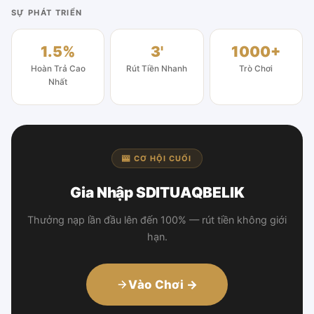
SỰ PHÁT TRIỂN
1.5%
3'
1000+
Hoàn Trả Cao
Rút Tiền Nhanh
Trò Chơi
Nhất
🎰 CƠ HỘI CUỐI
Gia Nhập SDITUAQBELIK
Thưởng nạp lần đầu lên đến 100% — rút tiền không giới
hạn.
Vào Chơi →