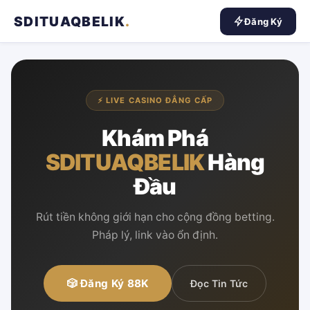
SDITUAQBELIK
.
Đăng Ký
⚡ LIVE CASINO ĐẲNG CẤP
Khám Phá
SDITUAQBELIK
Hàng
Đầu
Rút tiền không giới hạn cho cộng đồng betting.
Pháp lý, link vào ổn định.
🎲 Đăng Ký 88K
Đọc Tin Tức