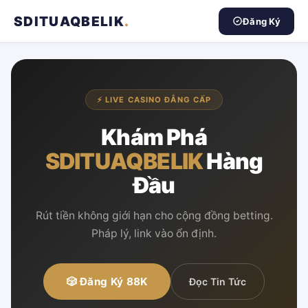
SDITUAQBELIK
.
Đăng Ký
⚡ LIVE CASINO ĐẲNG CẤP
Khám Phá
SDITUAQBELIK
Hàng
Đầu
Rút tiền không giới hạn cho cộng đồng betting.
Pháp lý, link vào ổn định.
🎲 Đăng Ký 88K
Đọc Tin Tức