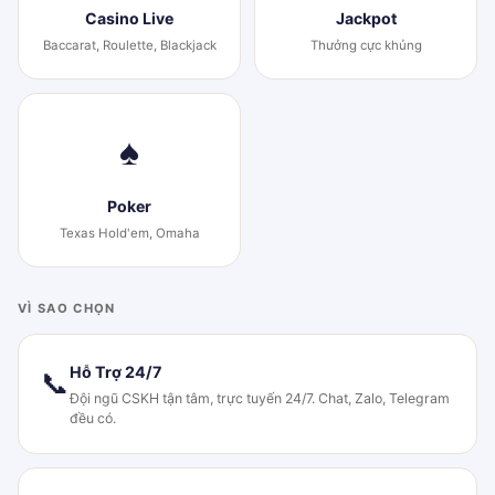
Casino Live
Jackpot
Baccarat, Roulette, Blackjack
Thưởng cực khủng
♠
Poker
Texas Hold'em, Omaha
VÌ SAO CHỌN
Hỗ Trợ 24/7
📞
Đội ngũ CSKH tận tâm, trực tuyến 24/7. Chat, Zalo, Telegram
đều có.