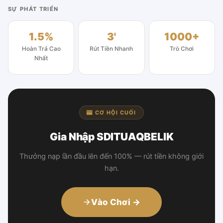
SỰ PHÁT TRIỂN
1.5%
3'
1000+
Hoàn Trả Cao
Rút Tiền Nhanh
Trò Chơi
Nhất
🎰 CƠ HỘI CUỐI
Gia Nhập SDITUAQBELIK
Thưởng nạp lần đầu lên đến 100% — rút tiền không giới
hạn.
Vào Chơi →