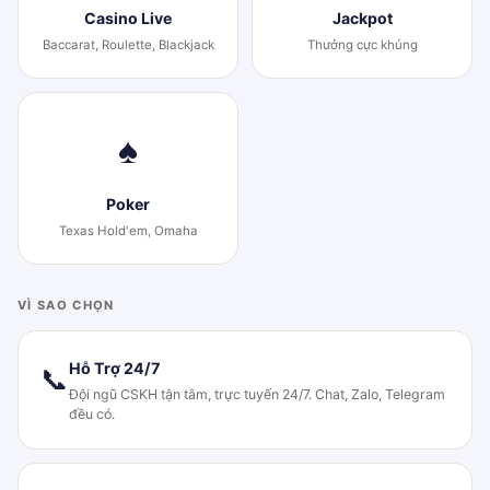
Casino Live
Jackpot
Baccarat, Roulette, Blackjack
Thưởng cực khủng
♠
Poker
Texas Hold'em, Omaha
VÌ SAO CHỌN
Hỗ Trợ 24/7
📞
Đội ngũ CSKH tận tâm, trực tuyến 24/7. Chat, Zalo, Telegram
đều có.