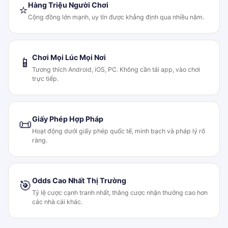
Hàng Triệu Người Chơi
⭐
Cộng đồng lớn mạnh, uy tín được khẳng định qua nhiều năm.
Chơi Mọi Lúc Mọi Nơi
📱
Tương thích Android, iOS, PC. Không cần tải app, vào chơi
trực tiếp.
Giấy Phép Hợp Pháp
📜
Hoạt động dưới giấy phép quốc tế, minh bạch và pháp lý rõ
ràng.
Odds Cao Nhất Thị Trường
🎯
Tỷ lệ cược cạnh tranh nhất, thắng cược nhận thưởng cao hơn
các nhà cái khác.