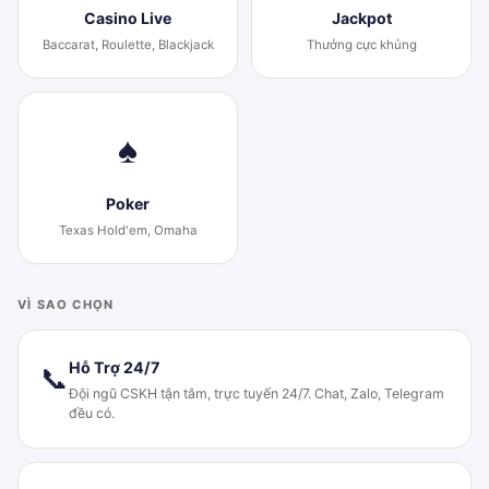
Casino Live
Jackpot
Baccarat, Roulette, Blackjack
Thưởng cực khủng
♠
Poker
Texas Hold'em, Omaha
VÌ SAO CHỌN
Hỗ Trợ 24/7
📞
Đội ngũ CSKH tận tâm, trực tuyến 24/7. Chat, Zalo, Telegram
đều có.