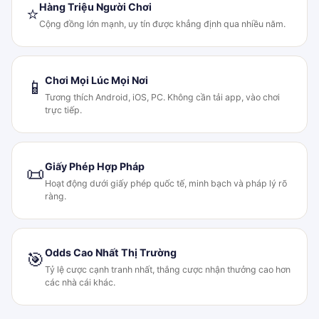
Hàng Triệu Người Chơi
⭐
Cộng đồng lớn mạnh, uy tín được khẳng định qua nhiều năm.
Chơi Mọi Lúc Mọi Nơi
📱
Tương thích Android, iOS, PC. Không cần tải app, vào chơi
trực tiếp.
Giấy Phép Hợp Pháp
📜
Hoạt động dưới giấy phép quốc tế, minh bạch và pháp lý rõ
ràng.
Odds Cao Nhất Thị Trường
🎯
Tỷ lệ cược cạnh tranh nhất, thắng cược nhận thưởng cao hơn
các nhà cái khác.