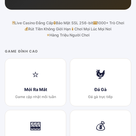
🃏
Live Casino Đẳng Cấp
🔒
Bảo Mật SSL 256-bit
🎰
1000+ Trò Chơi
💰
Rút Tiền Không Giới Hạn
📱
Chơi Mọi Lúc Mọi Nơi
⭐
Hàng Triệu Người Chơi
GAME ĐỈNH CAO
⭐
🐓
Mới Ra Mắt
Đá Gà
Game cập nhật mỗi tuần
Đá gà trực tiếp
🎰
💰