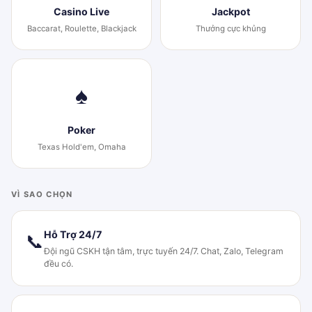
Casino Live
Jackpot
Baccarat, Roulette, Blackjack
Thưởng cực khủng
♠
Poker
Texas Hold'em, Omaha
VÌ SAO CHỌN
Hỗ Trợ 24/7
📞
Đội ngũ CSKH tận tâm, trực tuyến 24/7. Chat, Zalo, Telegram
đều có.